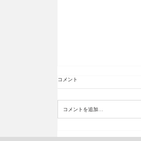
コメント
コメントを追加…
令和元年度 総会がおこなわ
れました